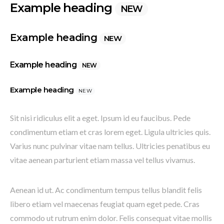
Example heading
NEW
Example heading
NEW
Example heading
NEW
Example heading
NEW
Sit nisi ridiculus elit a eget. Ipsum id eu faucibus. Pede
condimentum etiam et cras lorem eget. Ligula ultricies quis.
Varius nunc pulvinar vitae nam tellus. Ultricies penatibus eu
vitae aenean parturient etiam massa vel tellus vivamus.
Aenean id ut. Ac condimentum tempus tellus blandit felis
libero etiam vel maecenas feugiat quam eget pede. Cras
commodo ut rutrum enim dolor. Felis consequat vitae mollis