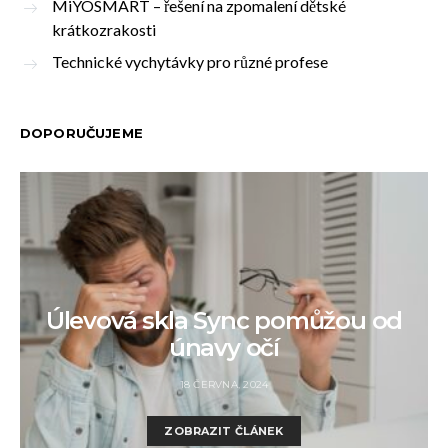
MiYOSMART – řešení na zpomalení dětské
krátkozrakosti
Technické vychytávky pro různé profese
DOPORUČUJEME
Úlevová skla Sync pomůžou od
únavy očí
18 ČERVNA, 2024
ZOBRAZIT ČLÁNEK