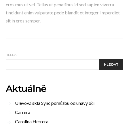
eros mus ut vel. Tellus ut penatibus id sed sapien viverra
tincidunt enim vulputate pede blandit et integer. Imperdiet
sit in eros semper.
HLEDAT
HLEDAT
Aktuálně
Úlevová skla Sync pomůžou od únavy očí
Carrera
Carolina Herrera