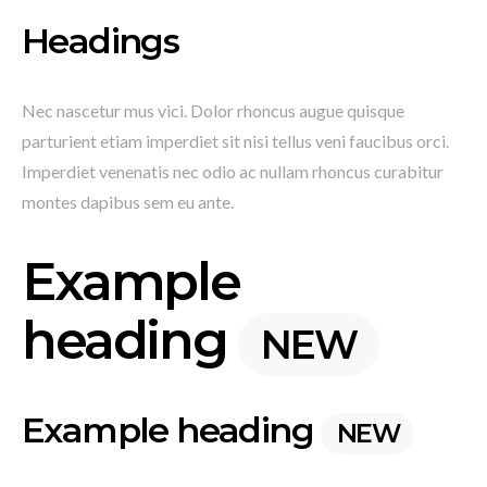
Headings
Nec nascetur mus vici. Dolor rhoncus augue quisque
parturient etiam imperdiet sit nisi tellus veni faucibus orci.
Imperdiet venenatis nec odio ac nullam rhoncus curabitur
montes dapibus sem eu ante.
Example
heading
NEW
Example heading
NEW