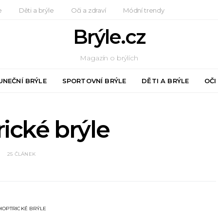
e
Děti a brýle
Oči a zdraví
Módní trendy
Brýle.cz
Magazín o brýlích
UNEČNÍ BRÝLE
SPORTOVNÍ BRÝLE
DĚTI A BRÝLE
OČI
ické brýle
25 ČLÁNEK
IOPTRICKÉ BRÝLE