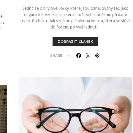
Jedná se o brýlové čočky, které jsou označovány též jako
organické. Vznikají smísením určitých sloučenin při dané
te
teplotě a tlaku. Tak vznikne průhledná hmota, která se vlévá
ch.
do forem, po vychladnutí…
ě
ZOBRAZIT ČLÁNEK
SHARE