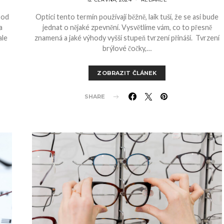
 od
Optici tento termín používají běžně, laik tuší, že se asi bude
a
jednat o nějaké zpevnění. Vysvětlíme vám, co to přesně
ale
znamená a jaké výhody vyšší stupeň tvrzení přináší. Tvrzení
brýlové čočky,…
ZOBRAZIT ČLÁNEK
SHARE