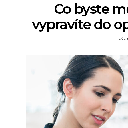
Co byste mě
vypravíte do op
13 ČER