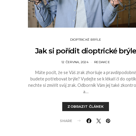
DIOPTRICKÉ BRÝLE
Jak si pořídit dioptrické brýl
12 ČERVNA, 2024
REDAKCE
Máte pocit, že se Váš zrak zhoršuje a pravděpodobně
budete potřebovat brýle? Vydejte se k lékaři či do optik
nechte si změřit svůj zrak. Odborník Vám jej také zkontro
a…
ZOBRAZIT ČLÁNEK
SHARE