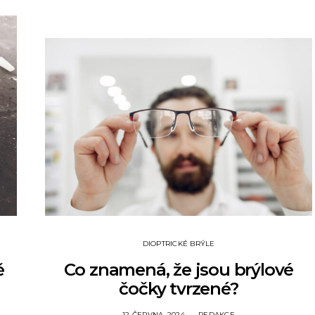
DIOPTRICKÉ BRÝLE
ě
Co znamená, že jsou brýlové
čočky tvrzené?
12 ČERVNA, 2024
REDAKCE