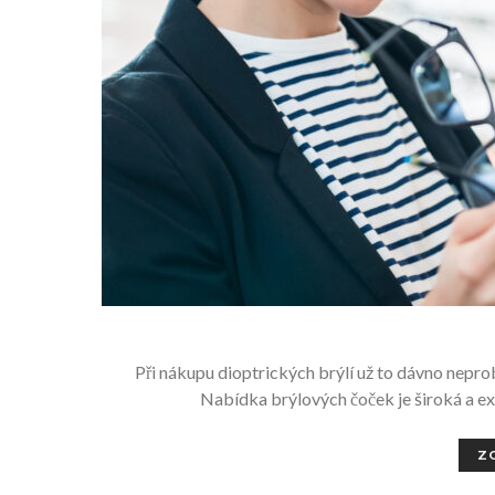
Při nákupu dioptrických brýlí už to dávno neprob
Nabídka brýlových čoček je široká a ex
Z