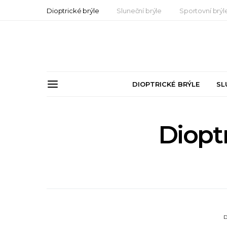
Dioptrické brýle
Sluneční brýle
Sportovní brýl
DIOPTRICKÉ BRÝLE
SL
Dioptr
D