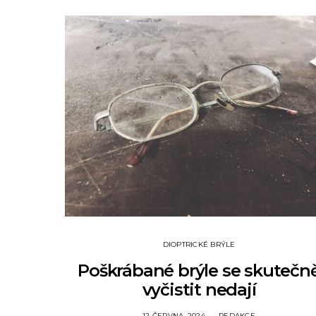
DIOPTRICKÉ BRÝLE
Poškrábané brýle se skutečn
vyčistit nedají
12 ČERVNA, 2024
REDAKCE