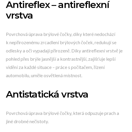
Antireflex – antireflexní
vrstva
Povrchová úprava brýlové čočky, díky které nedochází
k nepřirozenému zrcadlení brýlových čoček, redukují se
odlesky a oči vypadají přirozeně. Díky antireflexní vrstvě je
pohled přes brýle jasnější a kontrastnější, zajišťuje lepší
vidění za každé situace – práce s počítačem, řízení
automobilu, uměle osvětlená místnost.
Antistatická vrstva
Povrchová úprava brýlové čočky, která odpuzuje prach a
jiné drobné nečistoty.