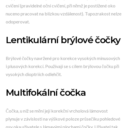
cvičení (pravidelné oční cvičení, při němž je postižené oko
nuceno pracovat na blízkou vzdálenost). Tupozrakost nelze
odoperovat.
Lentikulární brýlové čočky
Brýlové čočky navržené pro korekce vysokých minusových
i plusových korekcí. Používají se s cílem brýlovou čočku při
vysokých dioptriích odlehčit.
Multifokální čočka
Čočka, u níž se mění její korekční vrcholová lámovost
plynuje v závislosti na výškové poloze průsečíku pohledové
osy oka uživatele s lámavými plochami čočky. Uživatel tak