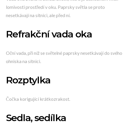
lomivosti prostředí v oku. Paprsky světla se proto
nesetkávají na sítnici, ale před ní.
Refrakční vada oka
Oční vada, při níž se světelné paprsky nesetkávají do svého
ohniska na sítnici.
Rozptylka
Čočka korigující krátkozrakost.
Sedla, sedílka