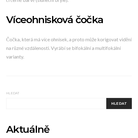
Víceohnisková čočka
Čočka, která má více ohnisek, a proto může korigovat vidění
na různé vzdálenosti. Vyrábí se bifokální a multifokální
varianty.
HLEDAT
HLEDAT
Aktuálně