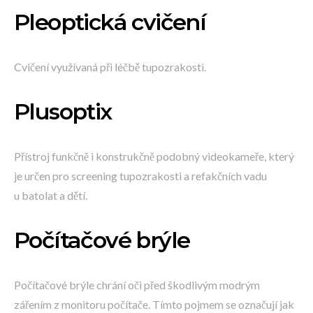
Pleoptická cvičení
Cvičení využívaná při léčbě tupozrakosti.
Plusoptix
Přístroj funkčně i konstrukčně podobný videokameře, který
je určen pro screening tupozrakosti a refakčních vadu
u batolat a dětí.
Počítačové brýle
Počítačové brýle chrání oči před škodlivým modrým
zářením z monitoru počítače. Tímto pojmem se označují jak