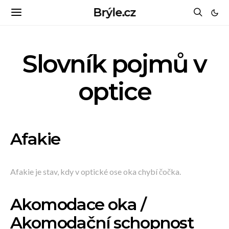
Brýle.cz
Slovník pojmů v
optice
Afakie
Afakie je stav, kdy v optické ose oka chybí čočka.
Akomodace oka /
Akomodační schopnost