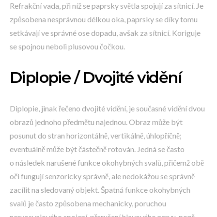
Refrakční vada, při níž se paprsky světla spojují za sítnicí. Je
způsobena nesprávnou délkou oka, paprsky se díky tomu
setkávají ve správné ose dopadu, avšak za sítnicí. Koriguje
se spojnou neboli plusovou čočkou.
Diplopie / Dvojité vidění
Diplopie, jinak řečeno dvojité vidění, je současné vidění dvou
obrazů jednoho předmětu najednou. Obraz může být
posunut do stran horizontálně, vertikálně, úhlopříčně;
eventuálně může být částečně rotován. Jedná se často
o následek narušené funkce okohybných svalů, přičemž obě
oči fungují senzoricky správně, ale nedokážou se správně
zacílit na sledovaný objekt. Špatná funkce okohybných
svalů je často způsobena mechanicky, poruchou
nervosvalového spojení, přerušení hlavového nervu, popř.