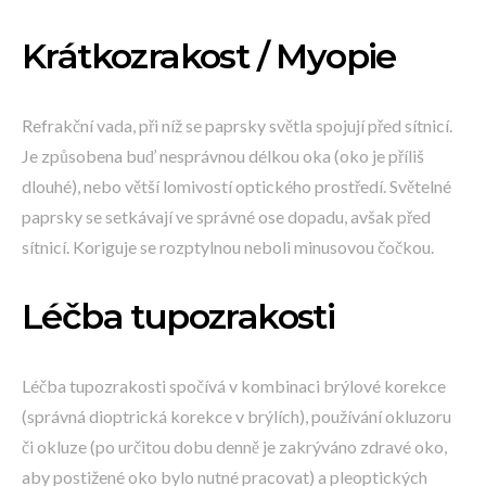
Krátkozrakost / Myopie
Refrakční vada, při níž se paprsky světla spojují před sítnicí.
Je způsobena buď nesprávnou délkou oka (oko je příliš
dlouhé), nebo větší lomivostí optického prostředí. Světelné
paprsky se setkávají ve správné ose dopadu, avšak před
sítnicí. Koriguje se rozptylnou neboli minusovou čočkou.
Léčba tupozrakosti
Léčba tupozrakosti spočívá v kombinaci brýlové korekce
(správná dioptrická korekce v brýlích), používání okluzoru
či okluze (po určitou dobu denně je zakrýváno zdravé oko,
aby postižené oko bylo nutné pracovat) a pleoptických