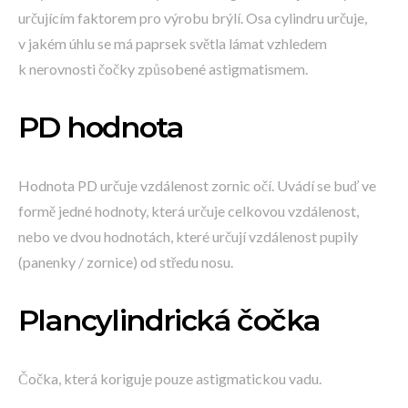
určujícím faktorem pro výrobu brýlí. Osa cylindru určuje,
v jakém úhlu se má paprsek světla lámat vzhledem
k nerovnosti čočky způsobené astigmatismem.
PD hodnota
Hodnota PD určuje vzdálenost zornic očí. Uvádí se buď ve
formě jedné hodnoty, která určuje celkovou vzdálenost,
nebo ve dvou hodnotách, které určují vzdálenost pupily
(panenky / zornice) od středu nosu.
Plancylindrická čočka
Čočka, která koriguje pouze astigmatickou vadu.