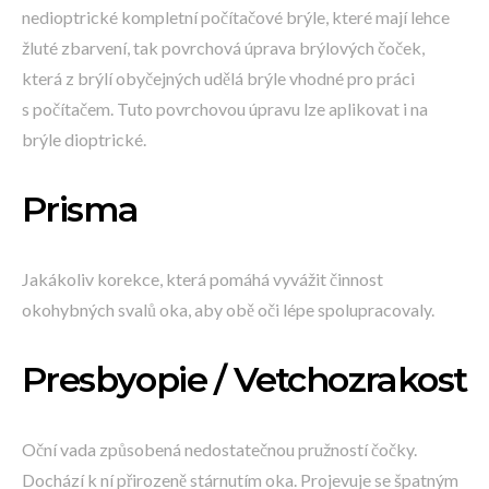
nedioptrické kompletní počítačové brýle, které mají lehce
žluté zbarvení, tak povrchová úprava brýlových čoček,
která z brýlí obyčejných udělá brýle vhodné pro práci
s počítačem. Tuto povrchovou úpravu lze aplikovat i na
brýle dioptrické.
Prisma
Jakákoliv korekce, která pomáhá vyvážit činnost
okohybných svalů oka, aby obě oči lépe spolupracovaly.
Presbyopie / Vetchozrakost
Oční vada způsobená nedostatečnou pružností čočky.
Dochází k ní přirozeně stárnutím oka. Projevuje se špatným