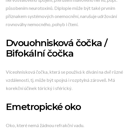
působením neurotoxinů. Diplopie může být také prvním
příznakem systémových onemocnění, narušuje udržování
rovnováhy nemocného, pohyb i čtení.
Dvouohnisková čočka /
Bifokální čočka
Víceohnisková čočka, která se používá k dívání na dvě různé
vzdálenosti, tj. může být spojná i rozptylná zároveň. Má
korekční účinek tórický i sférický.
Emetropické oko
Oko, které nemá žádnou refrakční vadu.