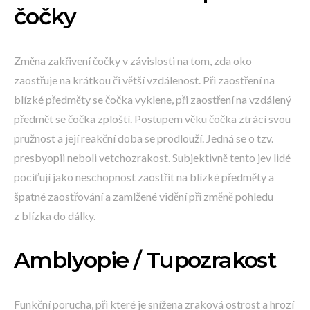
čočky
Změna zakřivení čočky v závislosti na tom, zda oko
zaostřuje na krátkou či větší vzdálenost. Při zaostření na
blízké předměty se čočka vyklene, při zaostření na vzdálený
předmět se čočka zploští. Postupem věku čočka ztrácí svou
pružnost a její reakční doba se prodlouží. Jedná se o tzv.
presbyopii neboli vetchozrakost. Subjektivně tento jev lidé
pociťují jako neschopnost zaostřit na blízké předměty a
špatné zaostřování a zamlžené vidění při změně pohledu
z blízka do dálky.
Amblyopie / Tupozrakost
Funkční porucha, při které je snížena zraková ostrost a hrozí