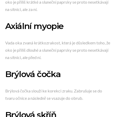
oko je příliš krátké a sluneční paprsky se proto nesetkávají
na sítnici, ale za ní.
Axiální myopie
Vada oka zvaná krátkozrakost, která je důsledkem toho, že
oko je příliš dlouhé a sluneční paprsky se proto nesetkávají
na sítnici, ale před ní.
Brýlová čočka
Brýlová čočka slouží ke korekci zraku. Zabrušuje se do
tvaru očnice a následně se vsazuje do obrub.
Brýlová skříň