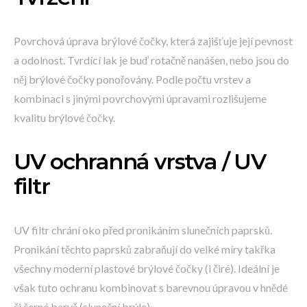
Povrchová úprava brýlové čočky, která zajišťuje její pevnost
a odolnost. Tvrdící lak je buď rotačně nanášen, nebo jsou do
něj brýlové čočky ponořovány. Podle počtu vrstev a
kombinaci s jinými povrchovými úpravami rozlišujeme
kvalitu brýlové čočky.
UV ochranná vrstva / UV
filtr
UV filtr chrání oko před pronikáním slunečních paprsků.
Pronikání těchto paprsků zabraňují do velké míry takřka
všechny moderní plastové brýlové čočky (i čiré). Ideální je
však tuto ochranu kombinovat s barevnou úpravou v hnědé
či černé barvě (sluneční brýle).