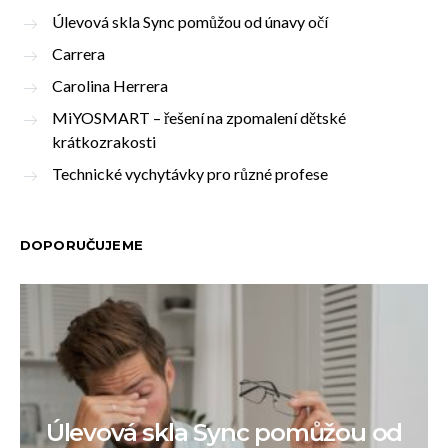
Úlevová skla Sync pomůžou od únavy očí
Carrera
Carolina Herrera
MiYOSMART – řešení na zpomalení dětské
krátkozrakosti
Technické vychytávky pro různé profese
DOPORUČUJEME
Úlevová skla Sync pomůžou od