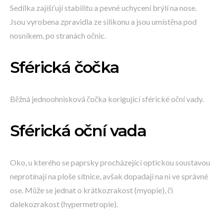
Sedílka zajišťují stabilitu a pevné uchycení brýlí na nose.
Jsou vyrobena zpravidla ze silikonu a jsou umístěna pod
nosníkem, po stranách očnic.
Sférická čočka
Běžná jednoohnisková čočka korigující sférické oční vady.
Sférická oční vada
Oko, u kterého se paprsky procházející optickou soustavou
neprotínají na ploše sítnice, avšak dopadají na ni ve správné
ose. Může se jednat o krátkozrakost (myopie), či
dalekozrakost (hypermetropie).