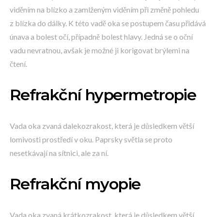
viděním na blízko a zamlženým viděním při změně pohledu
z blízka do dálky. K této vadě oka se postupem času přidává
únava a bolest očí, případně bolest hlavy. Jedná se o oční
vadu nevratnou, avšak je možné ji korigovat brýlemi na
čtení.
Refrakční hypermetropie
Vada oka zvaná dalekozrakost, která je důsledkem větší
lomivosti prostředí v oku. Paprsky světla se proto
nesetkávají na sítnici, ale za ní.
Refrakční myopie
Vada oka zvaná krátkozrakost, která je důsledkem větší