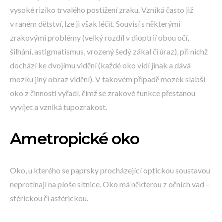
vysoké riziko trvalého postižení zraku. Vzniká často již
v raném dětství, lze ji však léčit. Souvisí s některými
zrakovými problémy (velký rozdíl v dioptrií obou očí,
šilhání, astigmatismus, vrozený šedý zákal či úraz), při nichž
dochází ke dvojímu vidění (každé oko vidí jinak a dává
mozku jiný obraz vidění). V takovém případě mozek slabší
oko z činnosti vyřadí, čímž se zrakové funkce přestanou
vyvíjet a vzniká tupozrakost.
Ametropické oko
Oko, u kterého se paprsky procházející optickou soustavou
neprotínají na ploše sítnice. Oko má některou z očních vad –
sférickou či asférickou.