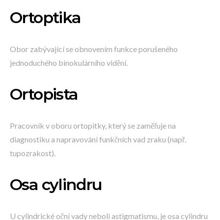
Ortoptika
Obor zabývající se obnovením funkce porušeného
jednoduchého binokulárního vidění.
Ortopista
Pracovník v oboru ortopitky, který se zaměřuje na
diagnostiku a napravování funkčních vad zraku (např.
tupozrakost).
Osa cylindru
U cylindrické oční vady neboli astigmatismu, je osa cylindru