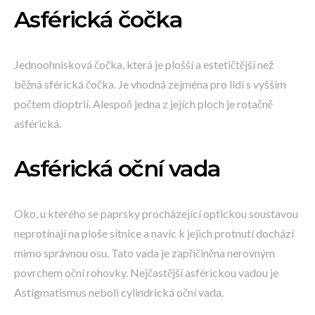
Asférická čočka
Jednoohnisková čočka, která je plošší a estetičtější než
běžná sférická čočka. Je vhodná zejména pro lidi s vyšším
počtem dioptrií. Alespoň jedna z jejích ploch je rotačně
asférická.
Asférická oční vada
Oko, u kterého se paprsky procházející optickou soustavou
neprotínají na ploše sítnice a navíc k jejich protnutí dochází
mimo správnou osu. Tato vada je zapříčiněna nerovným
povrchem oční rohovky. Nejčastější asférickou vadou je
Astigmatismus neboli cylindrická oční vada.