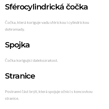
Sférocylindrická čočka
Čočka, která koriguje vadu sférickou i cylindrickou
dohromady.
Spojka
Čočka korigující dalekozrakost.
Stranice
Postranní část brýlí, která spojuje očnici s koncovkou
stranice.