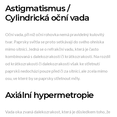
Astigmatismus /
Cylindrická oční vada
Oční vada, při níž oční rohovka nemá pravidelný kulovitý
tvar. Paprsky světla se proto setkávají do svého ohniska
mimo sítnici. Jedná se o refrakční vadu, která je často
kombinovaná s dalekozrakostí či krátkozrakostí. Na rozdíl
od krátkozrakosti či dalekozrakosti však ke střetnutí
paprsků nedochází pouze před či za sítnicí, ale zcela mimo
osu, ve které by se paprsky střetnout měly.
Axiální hypermetropie
Vada oka zvaná dalekozrakost, která je důsledkem toho, že