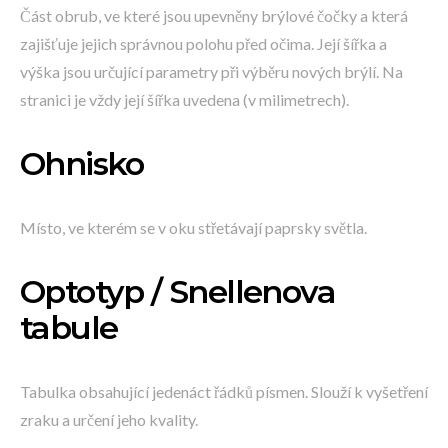
Část obrub, ve které jsou upevněny brýlové čočky a která
zajišťuje jejich správnou polohu před očima. Její šířka a
výška jsou určující parametry při výběru nových brýlí. Na
stranici je vždy její šířka uvedena (v milimetrech).
Ohnisko
Místo, ve kterém se v oku střetávají paprsky světla.
Optotyp / Snellenova
tabule
Tabulka obsahující jedenáct řádků písmen. Slouží k vyšetření
zraku a určení jeho kvality.