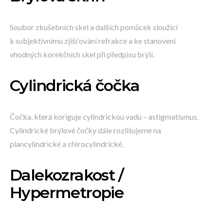
Soubor zkušebních skel a dalších pomůcek sloužící
k subjektivnímu zjišťování refrakce a ke stanovení
vhodných korekčních skel při předpisu brýlí.
Cylindrická čočka
Čočka, která koriguje cylindrickou vadu – astigmatismus.
Cylindrické brýlové čočky dále rozlišujeme na
plancylindrické a sférocylindrické.
Dalekozrakost /
Hypermetropie