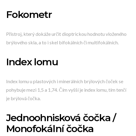
Fokometr
Přístroj, který dokáže určit dioptrickou hodnotu vloženého
brýlového skla, a to i skel bifokálních či multifokálních.
Index lomu
Index lomu u plastových i minerálních brýlových čoček se
pohybuje mezi 1,5 a 1,74. Čím vyšší je index lomu, tím tenčí
je brýlová čočka.
Jednoohnisková čočka /
Monofokální čočka