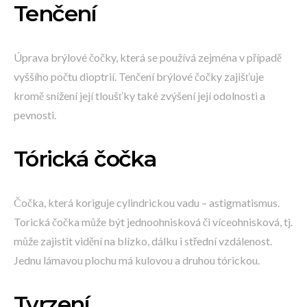
Tenčení
Úprava brýlové čočky, která se používá zejména v případě
vyššího počtu dioptrií. Tenčení brýlové čočky zajišťuje
kromě snížení její tloušťky také zvýšení její odolnosti a
pevnosti.
Tórická čočka
Čočka, která koriguje cylindrickou vadu – astigmatismus.
Torická čočka může být jednoohnisková či víceohnisková, tj.
může zajistit vidění na blízko, dálku i střední vzdálenost.
Jednu lámavou plochu má kulovou a druhou tórickou.
Tvrzení