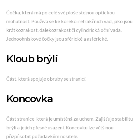
Čočka, která má po celé své ploše stejnou optickou
mohutnost. Používá se ke korekci refrakčních vad, jako jsou
krátkozrakost, dalekozrakost či cylindrická oční vada.
Jednoohniskové čočky jsou sférické a asférické.
Kloub brýlí
Část, která spojuje obruby se stranicí.
Koncovka
Část stranice, která je umístěná za uchem. Zajišťuje stabilitu
brýlí a jejich přesné usazení. Koncovku lze většinou
přizpůsobit požadavkům nositele.