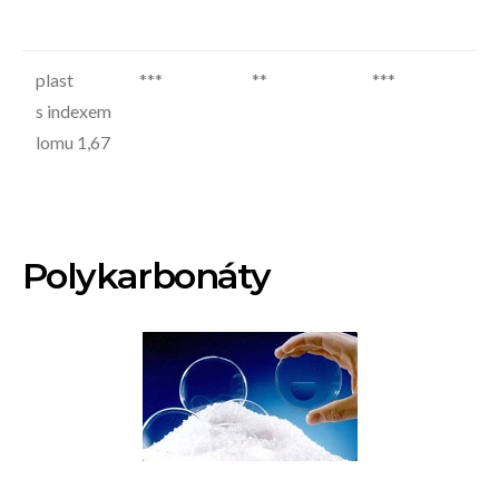
±6
plast
***
**
***
id
s indexem
pr
lomu 1,67
va
±4
Polykarbonáty