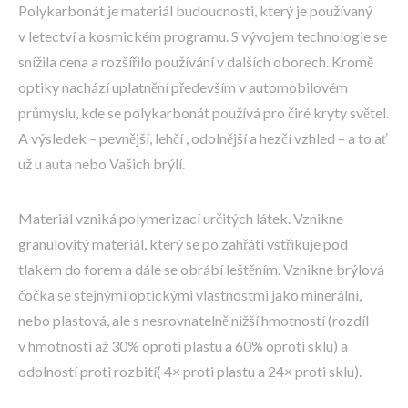
Poly­karbonát je materiál budoucnosti, který je používaný
v letectví a kosmickém programu. S vývojem technologie se
snížila cena a rozšířilo používání v dalších oborech. Kromě
optiky nachází uplatnění především v automobilovém
průmyslu, kde se polykarbonát používá pro čiré kryty světel.
A výsledek – pevnější, lehčí , odolnější a hezčí vzhled – a to ať
už u auta nebo Vašich brýlí.
Materiál vzniká polymerizací určitých látek. Vznikne
granulovitý materiál, který se po zahřátí vstřikuje pod
tlakem do forem a dále se obrábí leštěním. Vznikne brýlová
čočka se stejnými optickými vlastnostmi jako minerální,
nebo plastová, ale s nesrovnatelně nižší hmotností (rozdíl
v hmotnosti až 30% oproti plastu a 60% oproti sklu) a
odolností proti rozbití( 4× proti plastu a 24× proti sklu).