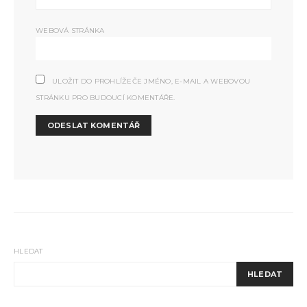
WEBOVÁ STRÁNKA
ULOŽIT DO PROHLÍŽEČE JMÉNO, E-MAIL A WEBOVOU
STRÁNKU PRO BUDOUCÍ KOMENTÁŘE.
HLEDAT
HLEDAT