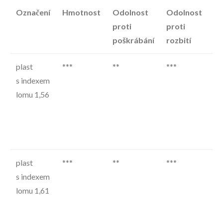
Označení
Hmotnost
Odolnost
Odolnost
Po
proti
proti
poškrábání
rozbití
plast
***
**
***
id
s indexem
pr
lomu 1,56
va
±2
do
±4
plast
***
**
***
id
s indexem
pr
lomu 1,61
va
±2
do