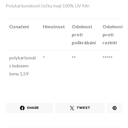
Polykarbonátové čočky mají 100% UV filtr.
Označení
Hmotnost
Odolnost
Odolnost
proti
proti
poškrábání
rozbití
polykarbonát
*
**
*****
s indexem
lomu 1,59
SHARE
TWEET