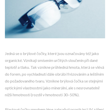
Jedná se o brýlové čočky, které jsou označovány též jako
organické. Vznikají smísením určitých sloučenin při dané
teplotě a tlaku. Tak vznikne průhledná hmota, která se vlévá
do forem, po vychladnutí dále obrábí frézováním a leštěním
do požadovaného tvaru. Vznikne brýlová čočka se stejnými
optickými vlastnostmi jako minerální, ale s nesrovnatelně
nižší hmotností (rozdíl v hmotnosti 30–50%).
Plastové čočky mnohem lépe zabraňují pronikání UV záření