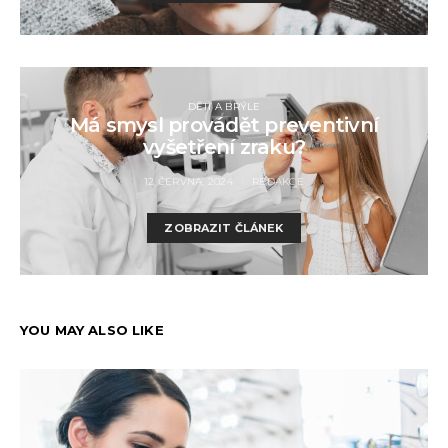
DĚTI A BRÝLE
Má smysl provádět preventivní
vyšetření zraku?
12 ČERVNA, 2024
REDAKCE
ZOBRAZIT ČLÁNEK
YOU MAY ALSO LIKE