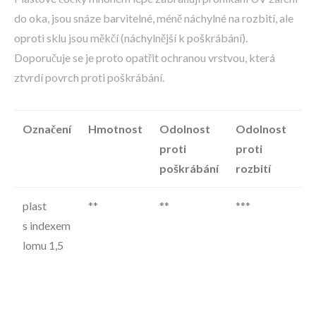
do oka, jsou snáze barvitelné, méně náchylné na rozbití, ale
oproti sklu jsou měkčí (náchylnější k poškrábání).
Doporučuje se je proto opatřit ochranou vrstvou, která
ztvrdí povrch proti poškrábání.
Označení
Hmotnost
Odolnost
Odolnost
Po
proti
proti
poškrábání
rozbití
plast
**
**
***
id
s indexem
pr
lomu 1,5
zá
br
po
V