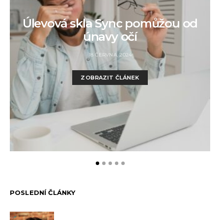
Úlevová skla Sync pomůžou od
únavy očí
18 ČERVNA, 2024
ZOBRAZIT ČLÁNEK
POSLEDNÍ ČLÁNKY