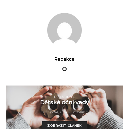
Redakce
DĚTI A BRÝLE
Dětské oční vady
12 ČERVNA, 2024
REDAKCE
ZOBRAZIT ČLÁNEK