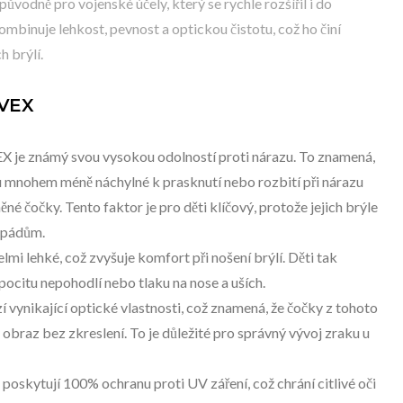
vodně pro vojenské účely, který se rychle rozšířil i do
mbinuje lehkost, pevnost a optickou čistotu, což ho činí
 brýlí.
IVEX
X je známý svou vysokou odolností proti nárazu. To znamená,
u mnohem méně náchylné k prasknutí nebo rozbití při nárazu
ěné čočky. Tento faktor je pro děti klíčový, protože jejich brýle
 pádům.
mi lehké, což zvyšuje komfort při nošení brýlí. Děti tak
pocitu nepohodlí nebo tlaku na nose a uších.
í vynikající optické vlastnosti, což znamená, že čočky z tohoto
ý obraz bez zkreslení. To je důležité pro správný vývoj zraku u
poskytují 100% ochranu proti UV záření, což chrání citlivé oči