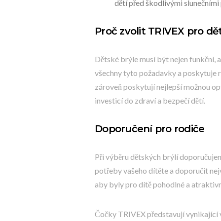
dětí před škodlivými slunečními
Proč zvolit TRIVEX pro dě
Dětské brýle musí být nejen funkční,
všechny tyto požadavky a poskytuje rod
zároveň poskytují nejlepší možnou opt
investicí do zdraví a bezpečí dětí.
Doporučení pro rodiče
Při výběru dětských brýlí doporučuje
potřeby vašeho dítěte a doporučit nejv
aby byly pro dítě pohodlné a atraktivn
Čočky TRIVEX představují vynikající v