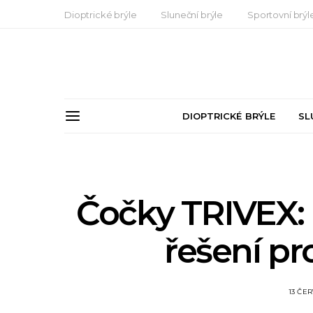
Dioptrické brýle
Sluneční brýle
Sportovní brýl
DIOPTRICKÉ BRÝLE
SL
Čočky TRIVEX:
řešení pr
13 ČER