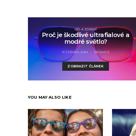
OČI A ZDRAVÍ
Proč je škodlivé ultrafialové a
modré světlo?
13 ČERVNA, 2024
REDAKCE
ZOBRAZIT ČLÁNEK
YOU MAY ALSO LIKE