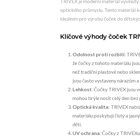
TRIVEX je moderní materiál vyvinutý pů
optického průmyslu. Tento materiál ko
ideálním pro výrobu čoček do dětských
Klíčové výhody čoček TR
Odolnost proti rozbití
: TRIVE
že čočky z tohoto materiálu jso
než tradiční plastové nebo sklen
jsou často vystaveny nárazům a
Lehkost
: Čočky TRIVEX jsou vel
mohou brýle nosit celý den bez 
Optická kvalita
: TRIVEX nabíz
materiálu poskytují čistý a jasn
dětí.
UV ochrana
: Čočky z TRIVEXu 