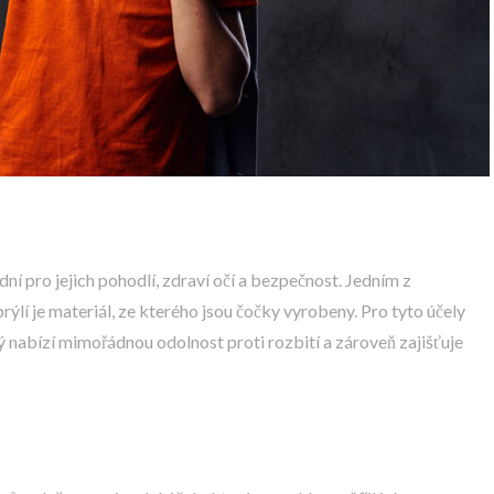
dní pro jejich pohodlí, zdraví očí a bezpečnost. Jedním z
rýlí je materiál, ze kterého jsou čočky vyrobeny. Pro tyto účely
ý nabízí mimořádnou odolnost proti rozbití a zároveň zajišťuje