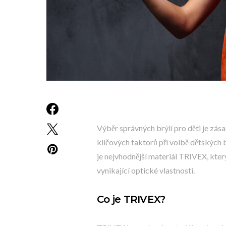
Výběr správných brýlí pro děti je zása
klíčových faktorů při volbě dětských b
je nejvhodnější materiál TRIVEX, kter
vynikající optické vlastnosti.
Co je TRIVEX?