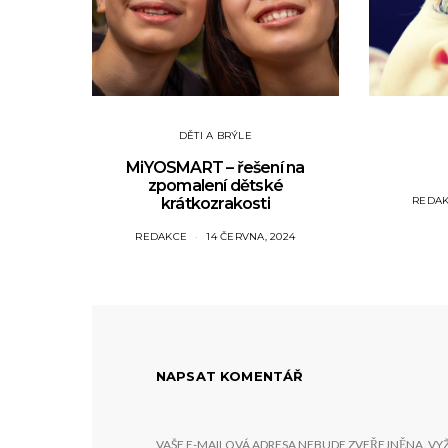
DĚTI A BRÝLE
MiYOSMART – řešení na
zpomalení dětské
krátkozrakosti
REDA
REDAKCE
14 ČERVNA, 2024
NAPSAT KOMENTÁŘ
VAŠE E-MAILOVÁ ADRESA NEBUDE ZVEŘEJNĚNA.
VY