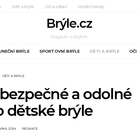
e
Děti a brýle
Oči a zdraví
Módní trendy
Brýle.cz
Magazín o brýlích
UNEČNÍ BRÝLE
SPORTOVNÍ BRÝLE
DĚTI A BRÝLE
OČI
DĚTI A BRÝLE
 bezpečné a odolné
o dětské brýle
VNA, 2024
REDAKCE