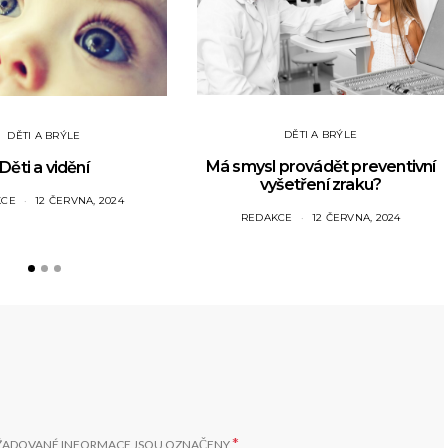
DĚTI A BRÝLE
DĚTI A BRÝLE
Má smysl provádět preventivní
Děti a vidění
vyšetření zraku?
KCE
12 ČERVNA, 2024
REDAKCE
12 ČERVNA, 2024
*
ŽADOVANÉ INFORMACE JSOU OZNAČENY