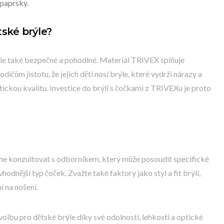
 paprsky.
tské brýle?
 ale také bezpečné a pohodlné. Materiál TRIVEX splňuje
ičům jistotu, že jejich děti nosí brýle, které vydrží nárazy a
ickou kvalitu. Investice do brýlí s čočkami z TRIVEXu je proto
me konzultovat s odborníkem, který může posoudit specifické
hodnější typ čoček. Zvažte také faktory jako styl a fit brýlí,
í na nošení.
olbu pro dětské brýle díky své odolnosti, lehkosti a optické