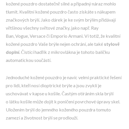
kožené pouzdro dostatečně silné a případný náraz mohlo
tlumit. Kvalitní kožené pouzdro často získáte s nákupem
značkových brýlí. Jako dárek je ke svým brýlím přidávají
většinou všechny světové značky, jako např. Ray
Ban, Vogue, Versace či Emporio Armani. Ví totiž, že kvalitní
kožené pouzdro Vaše brýle nejen ochrání, ale také
stylově
doplní
. Čistící hadřík z mikrovlákna je tohoto balíčku
automatickou součástí.
Jednoduché kožené pouzdro je navíc velmi praktické řešení
pro lidi, kteří nosí dioptrické brýle a jsou zvyklí je
uschovávat v kapse u košile. Častým otíráním skla brýlí
o látku košile může dojít k poničení povrchové úpravy skel.
Uložením brýlí do jemného koženého pouzdra tomuto
zamezí a životnost brýlí se prodlouží.