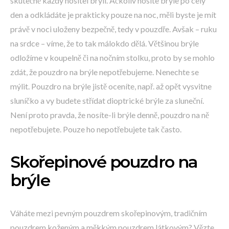
skutečně každý nositel brýlí. Ačkoliv nosíte brýle po celý
den a odkládáte je prakticky pouze na noc, měli byste je mít
právě v noci uloženy bezpečně, tedy v pouzdře. Avšak – ruku
na srdce – víme, že to tak málokdo dělá. Většinou brýle
odložíme v koupelně či na nočním stolku, proto by se mohlo
zdát, že pouzdro na brýle nepotřebujeme. Nenechte se
mýlit. Pouzdro na brýle jistě oceníte, např. až opět vysvitne
sluníčko a vy budete střídat dioptrické brýle za sluneční.
Není proto pravda, že nosíte-li brýle denně, pouzdro na ně
nepotřebujete. Pouze ho nepotřebujete tak často.
Skořepinové pouzdro na
brýle
Váháte mezi pevným pouzdrem skořepinovým, tradičním
pouzdrem koženým a měkkým pouzdrem látkovým? Vězte,