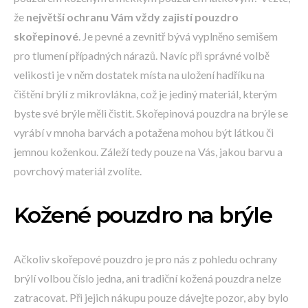
že
největší ochranu Vám vždy zajistí pouzdro
skořepinové
. Je pevné a zevnitř bývá vyplněno semišem
pro tlumení případných nárazů. Navíc při správné volbě
velikosti je v něm dostatek místa na uložení hadříku na
čištění brýlí z mikrovlákna, což je jediný materiál, kterým
byste své brýle měli čistit. Skořepinová pouzdra na brýle se
vyrábí v mnoha barvách a potažena mohou být látkou či
jemnou koženkou. Záleží tedy pouze na Vás, jakou barvu a
povrchový materiál zvolíte.
Kožené pouzdro na brýle
Ačkoliv skořepové pouzdro je pro nás z pohledu ochrany
brýlí volbou číslo jedna, ani tradiční kožená pouzdra nelze
zatracovat. Při jejich nákupu pouze dávejte pozor, aby bylo