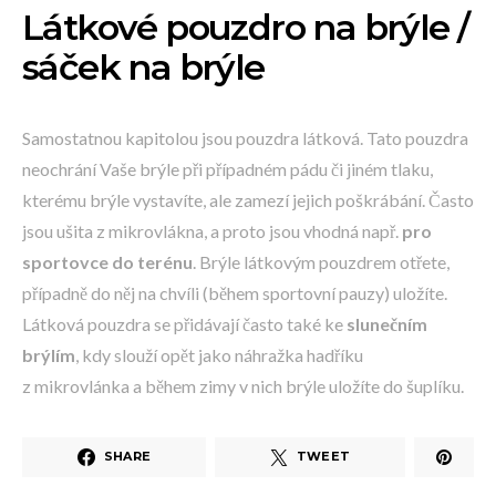
Látkové pouzdro na brýle /
sáček na brýle
Samostatnou kapitolou jsou pouzdra látková. Tato pouzdra
neochrání Vaše brýle při případném pádu či jiném tlaku,
kterému brýle vystavíte, ale zamezí jejich poškrábání. Často
jsou ušita z mikrovlákna, a proto jsou vhodná např.
pro
sportovce do terénu
. Brýle látkovým pouzdrem otřete,
případně do něj na chvíli (během sportovní pauzy) uložíte.
Látková pouzdra se přidávají často také ke
slunečním
brýlím
, kdy slouží opět jako náhražka hadříku
z mikrovlánka a během zimy v nich brýle uložíte do šuplíku.
SHARE
TWEET