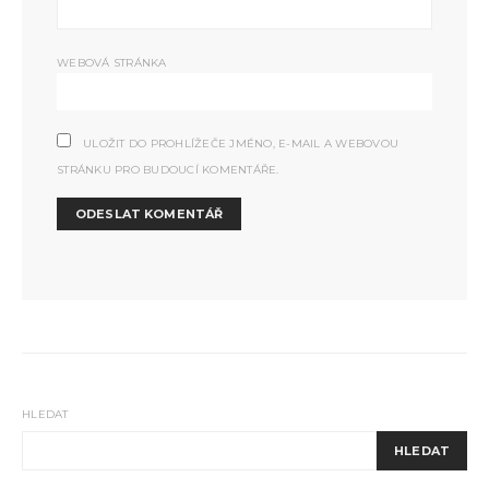
WEBOVÁ STRÁNKA
ULOŽIT DO PROHLÍŽEČE JMÉNO, E-MAIL A WEBOVOU
STRÁNKU PRO BUDOUCÍ KOMENTÁŘE.
HLEDAT
HLEDAT