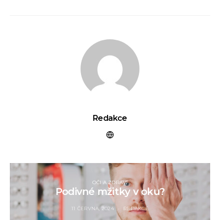
Redakce
OČI A ZDRAVÍ
Podivné mžitky v oku?
11 ČERVNA, 2024
REDAKCE