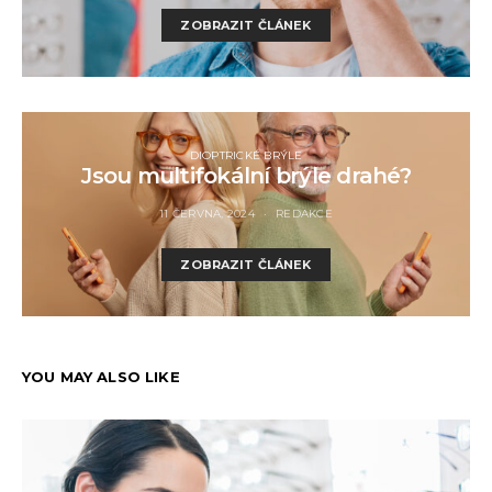
ZOBRAZIT ČLÁNEK
DIOPTRICKÉ BRÝLE
Jsou multifokální brýle drahé?
11 ČERVNA, 2024
REDAKCE
ZOBRAZIT ČLÁNEK
YOU MAY ALSO LIKE