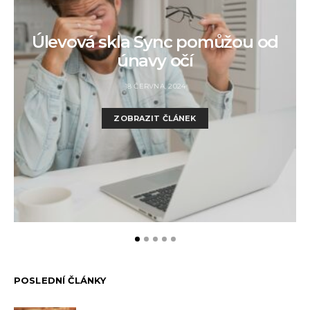
Úlevová skla Sync pomůžou od
únavy očí
18 ČERVNA, 2024
ZOBRAZIT ČLÁNEK
POSLEDNÍ ČLÁNKY